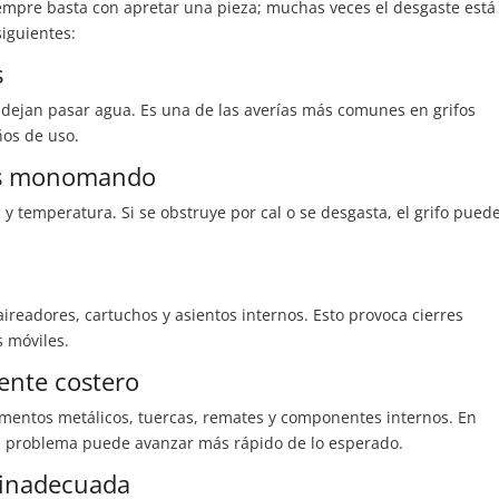
empre basta con apretar una pieza; muchas veces el desgaste está
siguientes:
s
y dejan pasar agua. Es una de las averías más comunes en grifos
ños de uso.
fos monomando
y temperatura. Si se obstruye por cal o se desgasta, el grifo pued
aireadores, cartuchos y asientos internos. Esto provoca cierres
s móviles.
ente costero
lementos metálicos, tuercas, remates y componentes internos. En
el problema puede avanzar más rápido de lo esperado.
 inadecuada