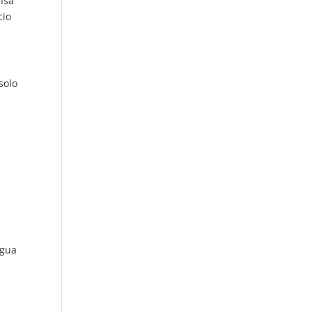
ensa
cio
solo
agua