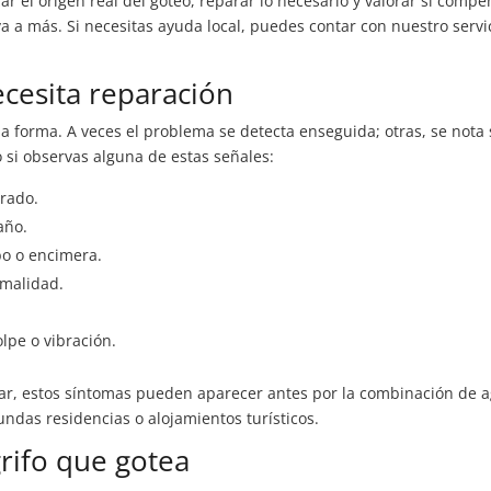
ar el origen real del goteo, reparar lo necesario y valorar si comp
ya a más. Si necesitas ayuda local, puedes contar con nuestro servi
ecesita reparación
a forma. A veces el problema se detecta enseguida; otras, se nota 
o si observas alguna de estas señales:
rrado.
año.
o o encimera.
rmalidad.
lpe o vibración.
mar, estos síntomas pueden aparecer antes por la combinación de 
undas residencias o alojamientos turísticos.
rifo que gotea