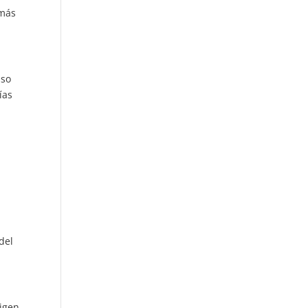
 más
uso
ías
del
rigen