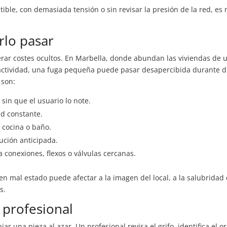
tible, con demasiada tensión o sin revisar la presión de la red, es
rlo pasar
r costes ocultos. En Marbella, donde abundan las viviendas de 
nactividad, una fuga pequeña puede pasar desapercibida durante d
 son:
in que el usuario lo note.
 constante.
 cocina o baño.
ución anticipada.
 a conexiones, flexos o válvulas cercanas.
n mal estado puede afectar a la imagen del local, a la salubridad 
s.
 profesional
r una pieza al azar. Un profesional revisa el grifo, identifica el o