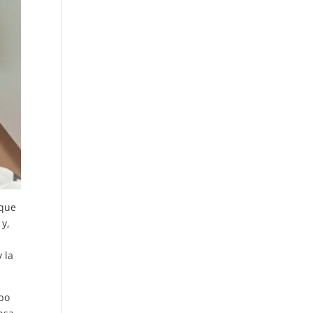
 que
 y,
 la
ipo