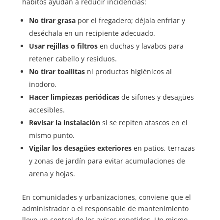
hábitos ayudan a reducir incidencias:
No tirar grasa
por el fregadero; déjala enfriar y
deséchala en un recipiente adecuado.
Usar rejillas o filtros
en duchas y lavabos para
retener cabello y residuos.
No tirar toallitas
ni productos higiénicos al
inodoro.
Hacer limpiezas periódicas
de sifones y desagües
accesibles.
Revisar la instalación
si se repiten atascos en el
mismo punto.
Vigilar los desagües exteriores
en patios, terrazas
y zonas de jardín para evitar acumulaciones de
arena y hojas.
En comunidades y urbanizaciones, conviene que el
administrador o el responsable de mantenimiento
lleve un control de los avisos repetidos. Un mismo