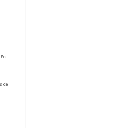
 En
os de