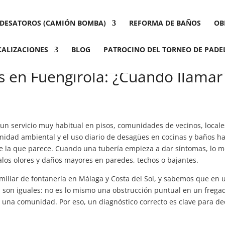
DESATOROS (CAMIÓN BOMBA)
REFORMA DE BAÑOS
OB
CALIZACIONES
BLOG
PATROCINO DEL TORNEO DE PADE
s en Fuengirola: ¿Cuándo llamar
un servicio muy habitual en pisos, comunidades de vecinos, locale
inidad ambiental y el uso diario de desagües en cocinas y baños h
e la que parece. Cuando una tubería empieza a dar síntomas, lo m
 malos olores y daños mayores en paredes, techos o bajantes.
iliar de fontanería en Málaga y Costa del Sol, y sabemos que en 
s son iguales: no es lo mismo una obstrucción puntual en un frega
una comunidad. Por eso, un diagnóstico correcto es clave para de