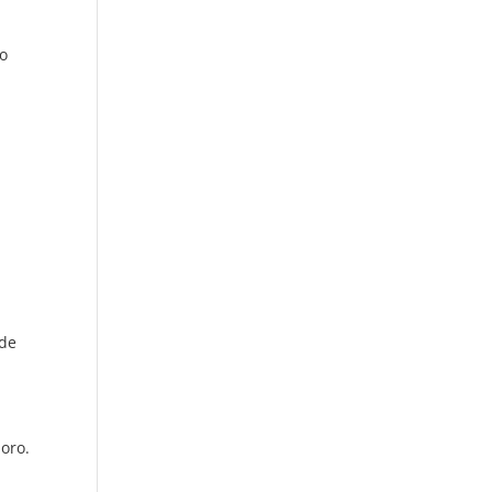
 o
a
 de
ioro.