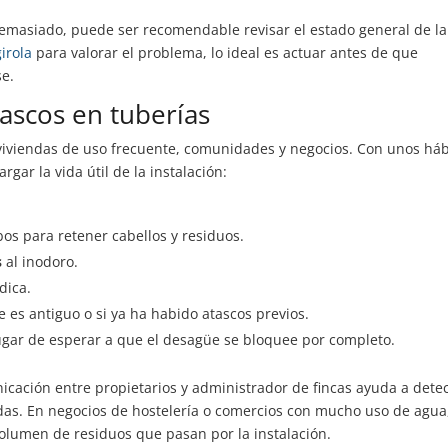
demasiado, puede ser recomendable revisar el estado general de la
irola
para valorar el problema, lo ideal es actuar antes de que
e.
ascos en tuberías
viviendas de uso frecuente, comunidades y negocios. Con unos háb
gar la vida útil de la instalación:
os para retener cabellos y residuos.
s
al inodoro.
dica.
e es antiguo o si ya ha habido atascos previos.
gar de esperar a que el desagüe se bloquee por completo.
ación entre propietarios y administrador de fincas ayuda a dete
das. En negocios de hostelería o comercios con mucho uso de agua,
olumen de residuos que pasan por la instalación.