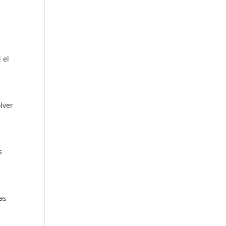
 el
lver
s
as