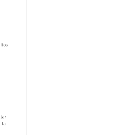
itos
ctar
 la