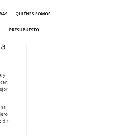
RAS
QUIÉNES SOMOS
L
PRESUPUESTO
 a
s y
acen
ejor
una
dero
cidir